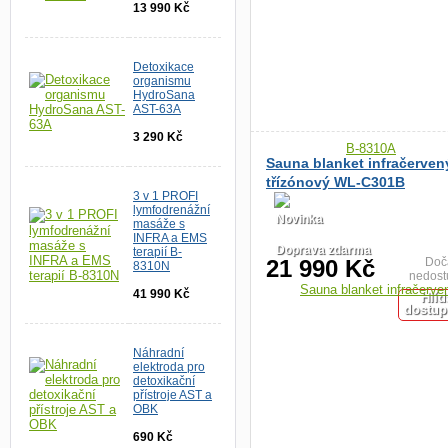
13 990 Kč
Detoxikace
organismu
HydroSana
AST-63A
3 290 Kč
Sauna blanket infračerven
třízónový WL-C301B
3 v 1 PROFI
lymfodrenážní
Novinka
masáže s
INFRA a EMS
Doprava zdarma
terapií B-
21 990 Kč
Doč
8310N
nedost
41 990 Kč
Hlíd
dostup
Náhradní
elektroda pro
detoxikační
přístroje AST a
OBK
690 Kč