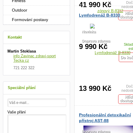
Fitness
41 990 Kč
Doč
nedost
Outdoor
Hlíd
Lymfodrenáž B-8330
dostup
Formování postavy
Novinka
Kontakt
Doprava zdarma
9 990 Kč
Skla
es
Martin Stoklasa
info Zavinac zdravi-sport
Tecka cz
721 222 322
13 990 Kč
Doč
Speciální přání
nedost
Hlíd
dostup
Vaše přání
Profesionální detoxikační
přístroj AST-88
Doprava zdarma