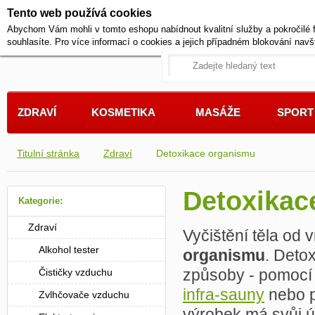
Tento web používá cookies
+420 721 222 322
Abychom Vám mohli v tomto eshopu nabídnout kvalitní služby a pokročilé 
Pracovní dny od 9 do 17 hodi
souhlasíte. Pro více informací o cookies a jejich případném blokování navš
ZDRAVÍ
KOSMETIKA
MASÁŽE
SPORT
Titulní stránka
Zdraví
Detoxikace organismu
Detoxikac
Kategorie:
Zdraví
Vyčištění těla od v
Alkohol tester
organismu
. Deto
způsoby - pomocí 
Čističky vzduchu
infra-sauny
nebo p
Zvlhčovače vzduchu
výrobek má svůj úč