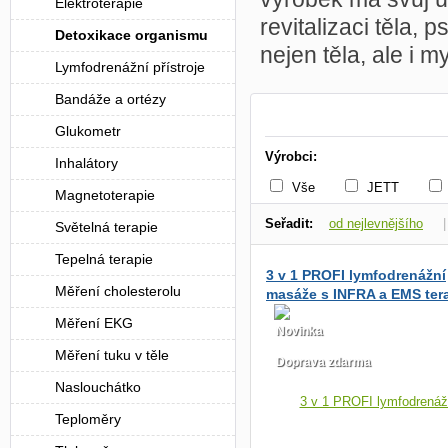
Elektroterapie
revitalizaci těla, 
Detoxikace organismu
nejen těla, ale i m
Lymfodrenážní přístroje
Bandáže a ortézy
Glukometr
Výrobci:
Inhalátory
Vše
JETT
Magnetoterapie
Seřadit:
od nejlevnějšího
Světelná terapie
Tepelná terapie
dle dostupnosti
3 v 1 PROFI lymfodrenážní
Měření cholesterolu
masáže s INFRA a EMS tera
B-8310N
Měření EKG
Novinka
Měření tuku v těle
Doprava zdarma
Naslouchátko
Teploměry