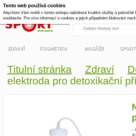
Tento web používá cookies
+420 721 222 322
Abychom Vám mohli v tomto eshopu nabídnout kvalitní služby a pokročilé 
Pracovní dny od 9 do 17 hodi
souhlasíte. Pro více informací o cookies a jejich případném blokování navš
ZDRAVÍ
KOSMETIKA
MASÁŽE
SPORT
Titulní stránka
Zdraví
D
elektroda pro detoxikační p
-
A