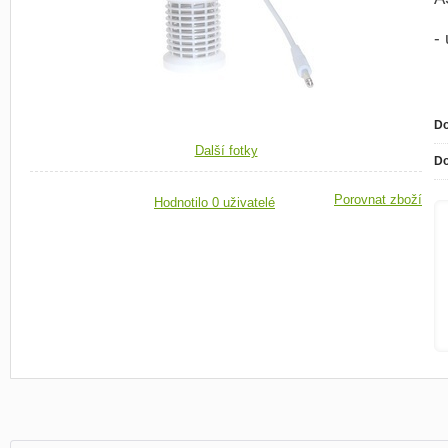
-
Do
Další fotky
Do
Porovnat zboží
Hodnotilo 0 uživatelé