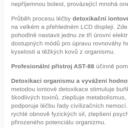
nepříjemnou bolest, provázející mnohá o
Průběh procesu léčby
detoxikační iontov
na velkém a přehledném LCD displeji. Zde 
pohodlně nastavit jednu ze tří úrovní elektr
dostupných módů pro úpravu rovnováhy ho
kyselosti a těžkých kovů z organismu.
Profesionální přístroj AST-88
účinně pomá
Detoxikaci organismu a vyvážení hodno
metodou iontové detoxikace stimuluje buň
škodlivých toxinů, zlepšuje metabolismus,
podporuje léčbu řady civilizačních nemoc
rychlé obnově fyzických sil, zlepšení psyc
přirozeného potenciálu organizmu.