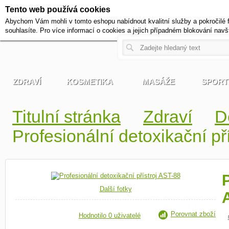
Tento web používá cookies
+420 721 222 322
Abychom Vám mohli v tomto eshopu nabídnout kvalitní služby a pokročilé 
Pracovní dny od 9 do 17 hodi
souhlasíte. Pro více informací o cookies a jejich případném blokování navš
ZDRAVÍ
KOSMETIKA
MASÁŽE
SPORT
Titulní stránka
Zdraví
D
Profesionální detoxikační př
P
Další fotky
Porovnat zboží
Hodnotilo 0 uživatelé