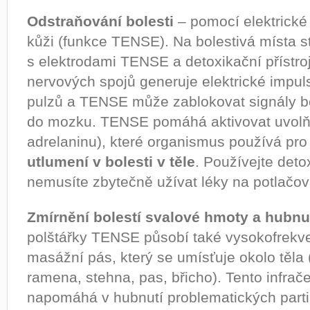
Odstraňování bolesti
– pomocí elektrické
kůži (funkce TENSE). Na bolestivá místa st
s elektrodami TENSE a detoxikační přístro
nervových spojů generuje elektrické impuls
pulzů a TENSE může zablokovat signály bol
do mozku. TENSE pomáhá aktivovat uvolň
adrelaninu), které organismus používá pr
utlumení v bolesti v těle
. Používejte deto
nemusíte zbytečně užívat léky na potlačová
Zmírnění bolestí svalové hmoty a hubnu
polštářky TENSE působí také vysokofrekve
masážní pás, který se umísťuje okolo těla 
ramena, stehna, pas, břicho). Tento infra
napomáhá v hubnutí problematických parti