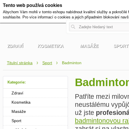
Tento web používá cookies
+420 721 222 322
Abychom Vám mohli v tomto eshopu nabídnout kvalitní služby a pokročilé 
Pracovní dny od 9 do 17 hodi
souhlasíte. Pro více informací o cookies a jejich případném blokování navš
ZDRAVÍ
KOSMETIKA
MASÁŽE
SPORT
Titulní stránka
Sport
Badminton
Badminto
Kategorie:
Zdraví
Patříte mezi milo
Kosmetika
neustálému vypůjčo
už jste
profesioná
Masáže
badmintonovou ra
Sport
zahrát si na vlast