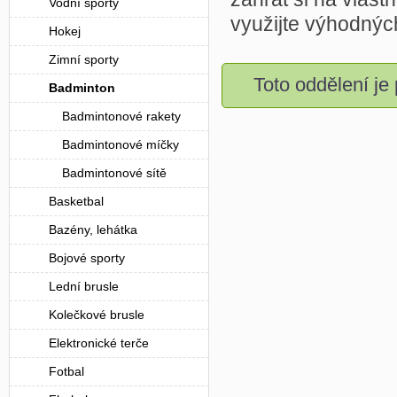
Vodní sporty
využijte výhodnýc
Hokej
Zimní sporty
Toto oddělení je
Badminton
Badmintonové rakety
Badmintonové míčky
Badmintonové sítě
Basketbal
Bazény, lehátka
Bojové sporty
Lední brusle
Kolečkové brusle
Elektronické terče
Fotbal