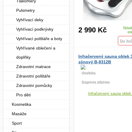
Tlakoměry
Pulsmetry
Vyhřívací deky
2 990 Kč
Skla
Vyhřívací podkrývky
es
Vyhřívací polštáře a boty
Vyhřívané oblečení a
Infračervený sauna oblek 
doplňky
zónový B-8312B
Zdravotní matrace
Novinka
Zdravotní polštáře
Doprava zdarma
Zdravotní pomůcky
Pro děti
Kosmetika
Masáže
Sport