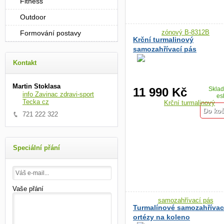
Fitness
Outdoor
Formování postavy
Krční turmalinový
samozahřívací pás
Kontakt
Martin Stoklasa
11 990 Kč
Skla
info Zavinac zdravi-sport
es
Tecka cz
721 222 322
Speciální přání
Vaše přání
Turmalínové samozahřívac
ortézy na koleno