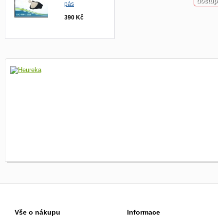
dostup
pás
390 Kč
Vše o nákupu
Informace