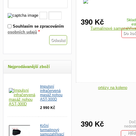
390 Kč
Skla
es
Souhlasím se zpracováním
*
osobních udajů
Nejprodávanější zboží
Impulsní
infračervená
masáž nohou
AST-300D
2 990 Kč
390 Kč
Doč
Krční
nedost
turmalinový
Hlíd
samozahřívací