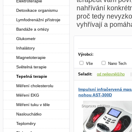
Elektroterapie
nahřívání konkrétn
Detoxikace organismu
proč tedy nevyzkou
Lymfodrenážní přístroje
vyhřívají a pomáh
Bandáže a ortézy
Glukometr
Inhalátory
Výrobci:
Magnetoterapie
Vše
Nano Tech
Světelná terapie
Seřadit:
od nejlevnějšího
Tepelná terapie
Měření cholesterolu
dle dostupnosti
Impulsní infračervená mas
nohou AST-300D
Měření EKG
Měření tuku v těle
Doprava zdarma
Naslouchátko
Teploměry