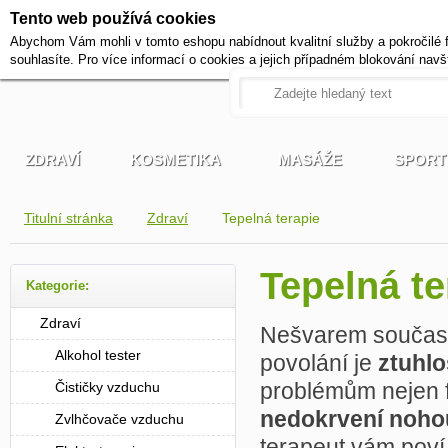
Tento web používá cookies
+420 721 222 322
Abychom Vám mohli v tomto eshopu nabídnout kvalitní služby a pokročilé 
Pracovní dny od 9 do 17 hodi
souhlasíte. Pro více informací o cookies a jejich případném blokování navš
ZDRAVÍ
KOSMETIKA
MASÁŽE
SPORT
Titulní stránka
Zdraví
Tepelná terapie
Tepelná t
Kategorie:
Zdraví
Nešvarem současn
Alkohol tester
povolání je
ztuhlo
problémům nejen f
Čističky vzduchu
nedokrvení nohou
Zvlhčovače vzduchu
terapeut vám poví,