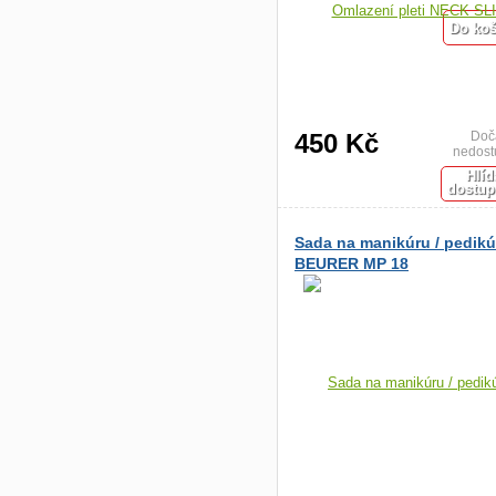
450 Kč
Doč
nedost
Hlíd
dostup
Sada na manikúru / pedikú
BEURER MP 18