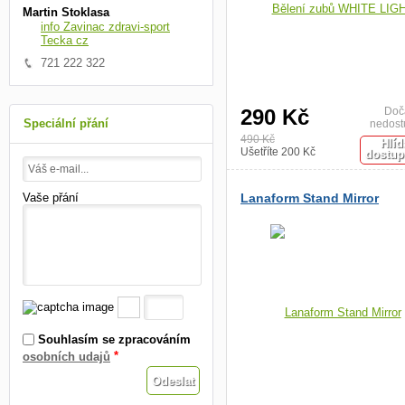
Martin Stoklasa
info Zavinac zdravi-sport
Tecka cz
721 222 322
290 Kč
Doč
Speciální přání
nedost
490 Kč
Hlíd
Ušetříte 200 Kč
dostup
Vaše přání
Lanaform Stand Mirror
Souhlasím se zpracováním
*
osobních udajů