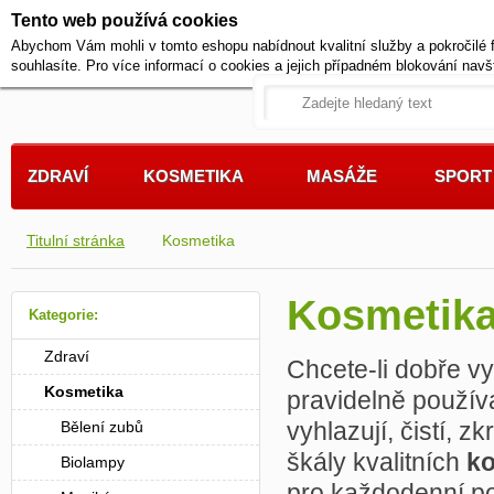
Tento web používá cookies
+420 721 222 322
Abychom Vám mohli v tomto eshopu nabídnout kvalitní služby a pokročilé 
Pracovní dny od 9 do 17 hodi
souhlasíte. Pro více informací o cookies a jejich případném blokování navš
ZDRAVÍ
KOSMETIKA
MASÁŽE
SPORT
Titulní stránka
Kosmetika
Kosmetik
Kategorie:
Zdraví
Chcete-li dobře v
Kosmetika
pravidelně použív
vyhlazují, čistí, zk
Bělení zubů
škály kvalitních
ko
Biolampy
pro každodenní po