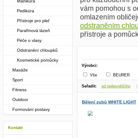
Manikúra
vám pomohou s ods
Pedikúra
omlazením obličej
Přístroje pro pleť
odstraněním chlo
Parafínová lázeň
přístroje a pomůc
Péče o vlasy
Odstranění chloupků
Kosmetické pomůcky
Výrobci:
Masáže
Vše
BEURER
Sport
Seřadit:
od nejlevnějšího
Fitness
dle dostupnosti
Outdoor
Bělení zubů WHITE LIGHT
Formování postavy
Kontakt