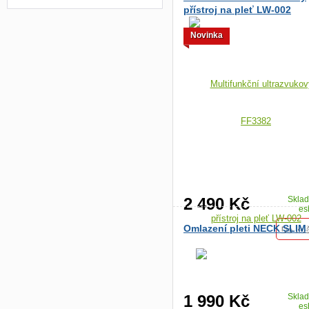
přístroj na pleť LW-002
Novinka
2 490 Kč
Skla
es
Omlazení pleti NECK SLIM
1 990 Kč
Skla
es