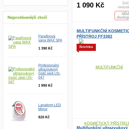
1 090 Kč
Doč
nedost
Hlíd
dostup
Nejprodávanější zboží
MULTIFUNKČNÍ KOSMETI
PŘÍSTROJ FF3382
Parafínová
vana WAX SPA
Novinka
1 390 Kč
Profesionální
ultrazvukový
čistič pleti US-
047
1 990 Kč
Lanaform LED
Mirror
920 Kč
Multifunkční ultrazvukový