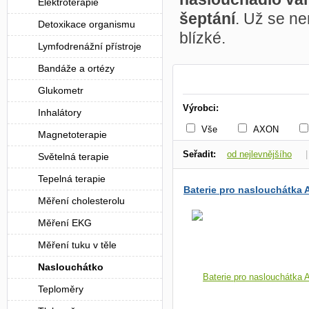
Elektroterapie
šeptání
. Už se ne
Detoxikace organismu
blízké.
Lymfodrenážní přístroje
Bandáže a ortézy
Glukometr
Výrobci:
Inhalátory
Vše
AXON
Magnetoterapie
Seřadit:
od nejlevnějšího
Světelná terapie
Tepelná terapie
dle dostupnosti
Baterie pro naslouchátka 
Měření cholesterolu
Měření EKG
Měření tuku v těle
Naslouchátko
Teploměry