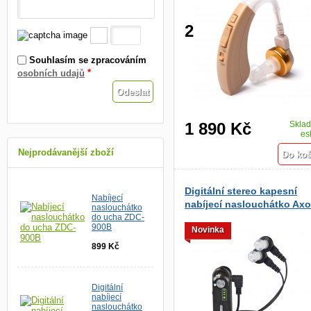
2 990 Kč
Skla
es
Souhlasím se zpracováním
*
osobních udajů
1 890 Kč
Skla
es
Nejprodávanější zboží
Digitální stereo kapesní
Nabíjecí
nabíjecí naslouchátko Axo
naslouchátko
06
do ucha ZDC-
900B
Novinka
899 Kč
Digitální
nabíjecí
naslouchátko