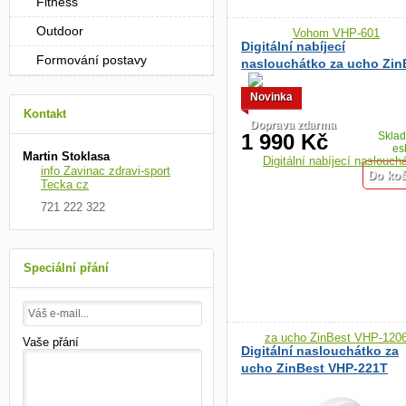
Fitness
Outdoor
Digitální nabíjecí
Formování postavy
naslouchátko za ucho Zin
VHP-1206
Novinka
Kontakt
Doprava zdarma
1 990 Kč
Skla
es
Martin Stoklasa
info Zavinac zdravi-sport
Tecka cz
721 222 322
Speciální přání
Vaše přání
Digitální naslouchátko za
ucho ZinBest VHP-221T