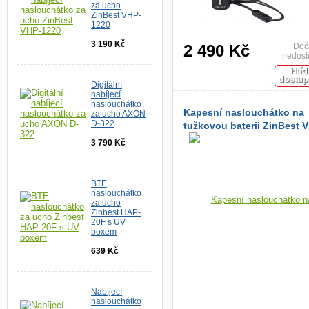
za ucho
ZinBest VHP-
1220
3 190 Kč
2 490 Kč
Doč
nedost
Hlíd
dostup
Digitální
nabíjecí
naslouchátko
Kapesní naslouchátko na
za ucho AXON
D-322
tužkovou baterii ZinBest 
302 s UV boxem
3 790 Kč
BTE
naslouchátko
za ucho
Zinbest HAP-
20F s UV
boxem
639 Kč
Nabíjecí
naslouchátko