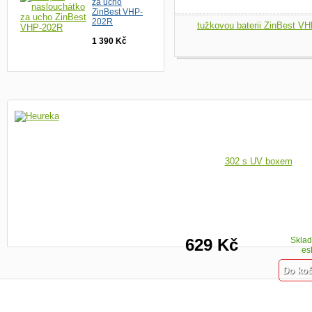
za ucho
ZinBest VHP-
202R
1 390 Kč
629 Kč
Skla
es