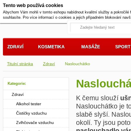
Tento web používá cookies
+420 721 222 322
Abychom Vám mohli v tomto eshopu nabídnout kvalitní služby a pokročilé 
Pracovní dny od 9 do 17 hodi
souhlasíte. Pro více informací o cookies a jejich případném blokování navš
ZDRAVÍ
KOSMETIKA
MASÁŽE
SPORT
Titulní stránka
Zdraví
Naslouchátko
Naslouch
Kategorie:
Zdraví
K čemu slouží
ušn
Alkohol tester
Naslouchátko je to
slabě slyší. Naslo
Čističky vzduchu
okolí. Ty jsou pot
Zvlhčovače vzduchu
naslouchadlo vám