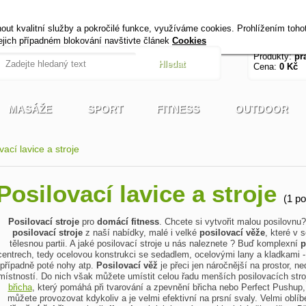
+420 721 222 322
Úvod
Kontak
t kvalitní služby a pokročilé funkce, využíváme cookies. Prohlížením toho
Pracovní dny od 9 do 17 hodin
jejich případném blokování navštivte článek
Cookies
Produkty:
pr
Cena:
0 Kč
MASÁŽE
SPORT
FITNESS
OUTDOOR
ací lavice a stroje
Posilovací lavice a stroje
(1 p
Posilovací stroje
pro
domácí fitness
. Chcete si vytvořit malou posilovnu?
posilovací stroje
z naší nabídky, malé i velké
posilovací věže
, které v
tělesnou partii. A jaké posilovací stroje u nás naleznete ? Buď komplexní
p
centrech, tedy ocelovou konstrukci se sedadlem, ocelovými lany a kladkami -
případně poté nohy atp.
Posilovací věž
je přeci jen náročnější na prostor, 
místností. Do nich však můžete umístit celou řadu menších posilovacích stro
břicha
, který pomáhá při tvarování a zpevnění břicha nebo Perfect Pushup
můžete provozovat kdykoliv a je velmi efektivní na prsní svaly. Velmi oblí