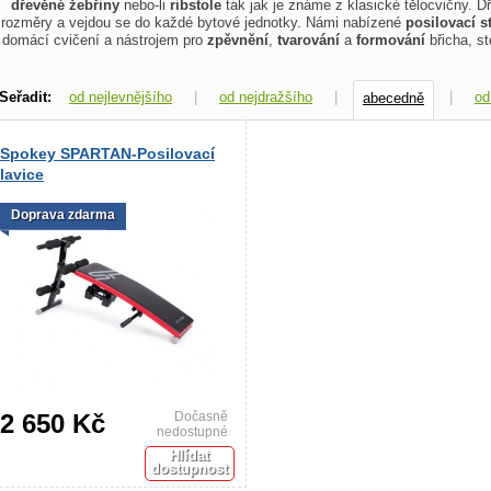
dřevěné žebřiny
nebo-li
ribstole
tak jak je známe z klasické tělocvičny. 
rozměry a vejdou se do každé bytové jednotky. Námi nabízené
posilovací s
domácí cvičení a nástrojem pro
zpěvnění
,
tvarování
a
formování
břicha, s
Seřadit:
od nejlevnějšího
|
od nejdražšího
|
|
od
abecedně
dle dostupnosti
podle hodnocení
Spokey SPARTAN-Posilovací
lavice
Doprava zdarma
2 650 Kč
Dočasně
nedostupné
Hlídat
dostupnost