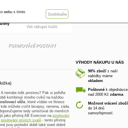
Přihlásit se
t
Obchodní podmínky
to webu s tímto
Souhlasím
ázdný
Váš nákupní košík
FORMOVÁNÍ POSTAVY
VÝHODY NÁKUPU U NÁS
90% zboží
z naší
nabídky máme
skladem
.
oložka)
Poštovné
k objednávce
 A nemáte tolik prostoru? Pak si pořiďte
nad 2000 Kč
zdarma
.
 sobě kombinují mnoho cviků na každou
osilovací věže
, které vídáte ve fitness
Možnost vrácení zboží
 kde můžete cvičit bicepsy, ramena, záda,
do 14 dnů
nedoporučujeme tedy umisťovat do menších
samozřejmostí.
jů jako přístroj AB Exerciser na
posilování
,
posilování prsních svalů
- tento přístroj
bené jsou poslední době také staré dobré