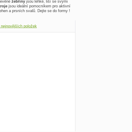
Dřevěné
žebřiny
jsou lehké, liší se svými
troje
jsou ideální pomocníkem pro aktivní
tehen a prsních svalů. Dejte se do formy !
 nejnovějších položek