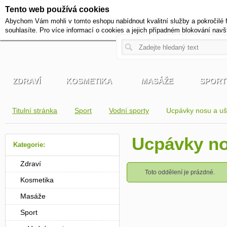
Tento web používá cookies
+420 721 222 322
Abychom Vám mohli v tomto eshopu nabídnout kvalitní služby a pokročilé 
Pracovní dny od 9 do 17 hodi
souhlasíte. Pro více informací o cookies a jejich případném blokování navš
ZDRAVÍ
KOSMETIKA
MASÁŽE
SPORT
Titulní stránka
Sport
Vodní sporty
Ucpávky nosu a uš
Ucpávky no
Kategorie:
Zdraví
Toto oddělení je prázdné.
Kosmetika
Masáže
Sport