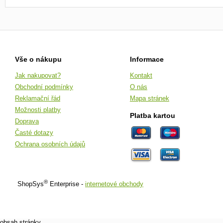
Vše o nákupu
Informace
Jak nakupovat?
Kontakt
Obchodní podmínky
O nás
Reklamační řád
Mapa stránek
Možnosti platby
Platba kartou
Doprava
Časté dotazy
Ochrana osobních údajů
®
ShopSys
Enterprise -
internetové obchody
obsah stránky