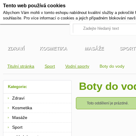
Tento web používá cookies
+420 721 222 322
Abychom Vám mohli v tomto eshopu nabídnout kvalitní služby a pokročilé 
Pracovní dny od 9 do 17 hodi
souhlasíte. Pro více informací o cookies a jejich případném blokování navš
ZDRAVÍ
KOSMETIKA
MASÁŽE
SPORT
Titulní stránka
Sport
Vodní sporty
Boty do vody
Boty do v
Kategorie:
Zdraví
Toto oddělení je prázdné.
Kosmetika
Masáže
Sport