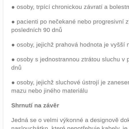
● osoby, trpící chronickou závratí a bolest
● pacienti po nečekané nebo progresivní z
posledních 90 dnů
● osoby, jejichž prahová hodnota je vyšší
● osoby s jednostrannou ztrátou sluchu v
dnů
● osoby, jejichž sluchové ústrojí je zan
mazu nebo jiného materiálu
Shrnutí na závěr
Jedná se o velmi výkonné a designově do
naslouchátko, které nepotřebuje kabely, je 