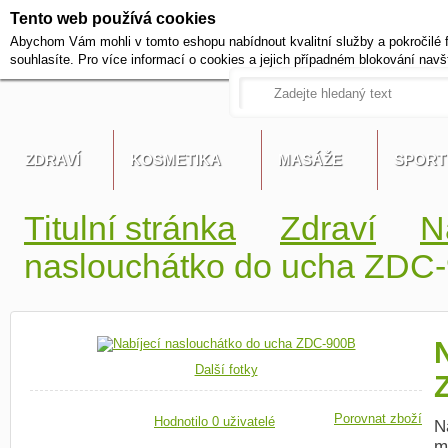
Tento web používá cookies
+420 721 222 322
Abychom Vám mohli v tomto eshopu nabídnout kvalitní služby a pokročilé 
Pracovní dny od 9 do 17 hodi
souhlasíte. Pro více informací o cookies a jejich případném blokování navš
ZDRAVÍ
KOSMETIKA
MASÁŽE
SPORT
Titulní stránka
Zdraví
N
naslouchátko do ucha ZDC
Další fotky
Porovnat zboží
Hodnotilo 0 uživatelé
N
m