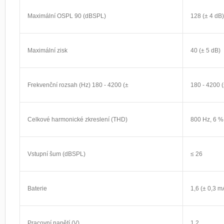
Maximální OSPL 90 (dBSPL)
128 (± 4 dB)
Maximální zisk
40 (± 5 dB)
Frekvenční rozsah (Hz) 180 - 4200 (±
180 - 4200 (
Celkové harmonické zkreslení (THD)
800 Hz, 6 %
Vstupní šum (dBSPL)
≤ 26
Baterie
1,6 (± 0,3 m
Pracovní napětí (V)
1,2