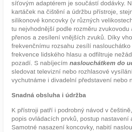
síťovým adaptérem je součástí dodávky. N
kartáček na čištění a údržbu přístroje, stej
silikonové koncovky (v různých velikostech)
tu nejvhodnější podle rozměru zvukovodu as
přenos a zesílení vnějších zvuků. Díky v
frekvenčnímu rozsahu zesílí naslouchátko
frekvence lidského hlasu a odfiltruje nežá
pozadí. S nabíjecím
naslouchátkem do u
sledovat televizní nebo rozhlasové vysílání
vychutnáme i divadelní představení nebo 
Snadná obsluha i údržba
K přístroji patří i podrobný návod v češtině
popis ovládacích prvků, postup nastavení 
Samotné nasazení koncovky, nabití naslou