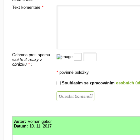
Text komentáře
*
Ochrana proti spamu
vložte 3 znaky z
obrázku
:
*
*
povinné položky
Souhlasím se zpracováním
osobních úd
Autor:
Roman gabor
Datum:
10. 11. 2017