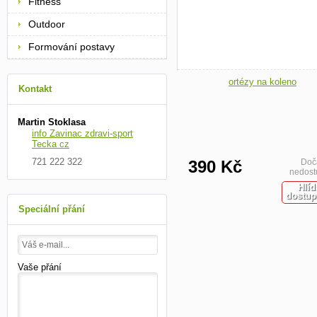
Fitness
Outdoor
Formování postavy
Kontakt
Martin Stoklasa
info Zavinac zdravi-sport
Tecka cz
721 222 322
390 Kč
Doč
nedost
Hlíd
dostup
Speciální přání
Vaše přání