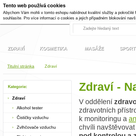
Tento web používá cookies
+420 721 222 322
Abychom Vám mohli v tomto eshopu nabídnout kvalitní služby a pokročilé 
Pracovní dny od 9 do 17 hodi
souhlasíte. Pro více informací o cookies a jejich případném blokování navš
ZDRAVÍ
KOSMETIKA
MASÁŽE
SPORT
Titulní stránka
Zdraví
Zdraví - 
Kategorie:
Zdraví
V oddělení
zdravo
Alkohol tester
zdravotních přístr
k monitoringu a
an
Čističky vzduchu
chvíli navštěvovat
Zvlhčovače vzduchu
pod kontrolou a 