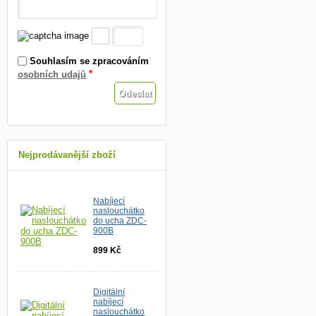
Souhlasím se zpracováním
*
osobních udajů
Nejprodávanější zboží
Nabíjecí
naslouchátko
do ucha ZDC-
900B
899 Kč
Digitální
nabíjecí
naslouchátko