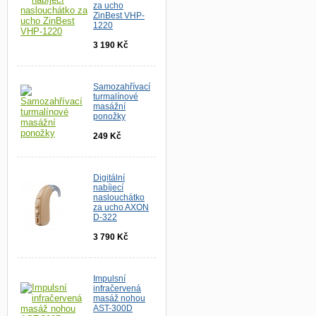
za ucho
ZinBest VHP-
1220
3 190 Kč
Samozahřívací
turmalínové
masážní
ponožky
249 Kč
Digitální
nabíjecí
naslouchátko
za ucho AXON
D-322
3 790 Kč
Impulsní
infračervená
masáž nohou
AST-300D