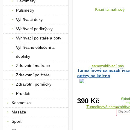
Tlakoměry
Pulsmetry
Vyhřívací deky
Vyhřívací podkrývky
Vyhřívací polštáře a boty
Vyhřívané oblečení a
doplňky
Zdravotní matrace
Turmalínové samozahřívac
Zdravotní polštáře
ortézy na koleno
Zdravotní pomůcky
Pro děti
390 Kč
Skla
Kosmetika
es
Masáže
Sport