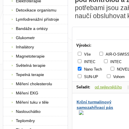
Elektroterapie
potřebami jsou z
Detoxikace organismu
naučí obsluhovat 
Lymfodrenážní přístroje
Bandáže a ortézy
Glukometr
Výrobci:
Inhalátory
Vše
AIR-O-SWIS
Magnetoterapie
INTEC
INTEC
Světelná terapie
Nano Tech
NOVE
Tepelná terapie
SUN-UP
Vohom
Měření cholesterolu
Seřadit:
od nejlevnějšího
Měření EKG
dle dostupnosti
Krční turmalinový
Měření tuku v těle
samozahřívací pás
Naslouchátko
Teploměry