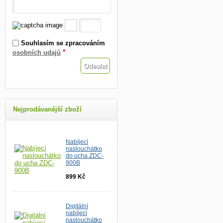
Souhlasím se zpracováním
*
osobních udajů
Nejprodávanější zboží
Nabíjecí
naslouchátko
do ucha ZDC-
900B
899 Kč
Digitální
nabíjecí
naslouchátko