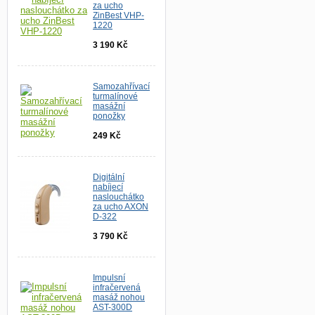
za ucho
ZinBest VHP-
1220
3 190 Kč
Samozahřívací
turmalínové
masážní
ponožky
249 Kč
Digitální
nabíjecí
naslouchátko
za ucho AXON
D-322
3 790 Kč
Impulsní
infračervená
masáž nohou
AST-300D