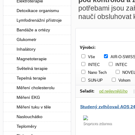
Elektroterapie
potřebami jsou z
Detoxikace organismu
naučí obsluhovat 
Lymfodrenážní přístroje
Bandáže a ortézy
Glukometr
Výrobci:
Inhalátory
Vše
AIR-O-SWIS
Magnetoterapie
INTEC
INTEC
Světelná terapie
Nano Tech
NOVE
Tepelná terapie
SUN-UP
Vohom
Měření cholesterolu
Seřadit:
od nejlevnějšího
Měření EKG
dle dostupnosti
Studený zvlhčovač AOS 2
Měření tuku v těle
Naslouchátko
Doprava zdarma
Teploměry