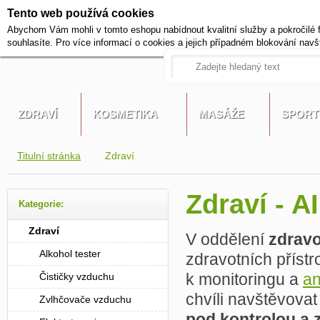
Tento web používá cookies
+420 721 222 322
Abychom Vám mohli v tomto eshopu nabídnout kvalitní služby a pokročilé 
Pracovní dny od 9 do 17 hodi
souhlasíte. Pro více informací o cookies a jejich případném blokování navš
ZDRAVÍ
KOSMETIKA
MASÁŽE
SPORT
Titulní stránka
Zdraví
Zdraví - 
Kategorie:
Zdraví
V oddělení
zdravo
Alkohol tester
zdravotních přístr
k monitoringu a
an
Čističky vzduchu
chvíli navštěvovat
Zvlhčovače vzduchu
pod kontrolou a 