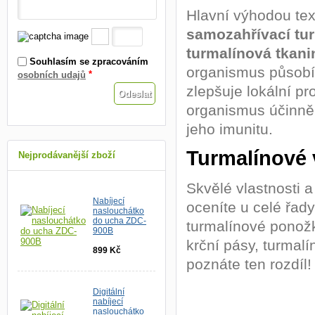
Hlavní výhodou tex
samozahřívací tur
turmalínová tkani
Souhlasím se zpracováním
organismus působí.
*
osobních udajů
zlepšuje lokální p
organismus účinně 
jeho imunitu.
Turmalínové 
Nejprodávanější zboží
Skvělé vlastnosti 
Nabíjecí
oceníte u celé řad
naslouchátko
do ucha ZDC-
turmalínové ponožk
900B
krční pásy, turmal
899 Kč
poznáte ten rozdíl!
Digitální
nabíjecí
naslouchátko