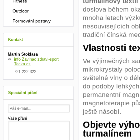
turmalinový textil
Fitness
doslova během okam
Outdoor
mnoha letech výzku
Formování postavy
nesouvisejících obl
tradiční čínská med
Kontakt
Vlastnosti te
Martin Stoklasa
info Zavinac zdravi-sport
Ve výjimečných sa
Tecka cz
mikrokrystaly polo
721 222 322
světelné vlny o dél
do podoby lehkých 
Speciální přání
permanentní magnet
magnetoterapie půs
ještě násobí.
Vaše přání
Objevte výho
turmalínem