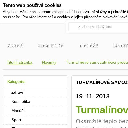
Tento web používá cookies
+420 721 222 322
Abychom Vám mohli v tomto eshopu nabídnout kvalitní služby a pokročilé 
Pracovní dny od 9 do 17 hodi
souhlasíte. Pro více informací o cookies a jejich případném blokování navš
ZDRAVÍ
KOSMETIKA
MASÁŽE
SPORT
Titulní stránka
Novinky
Turmalínové samozahřívací produ
Kategorie:
TURMALÍNOVÉ SAMOZ
Zdraví
19. 11. 2013
Kosmetika
Turmalínov
Masáže
Sport
Okamžité teplo bez