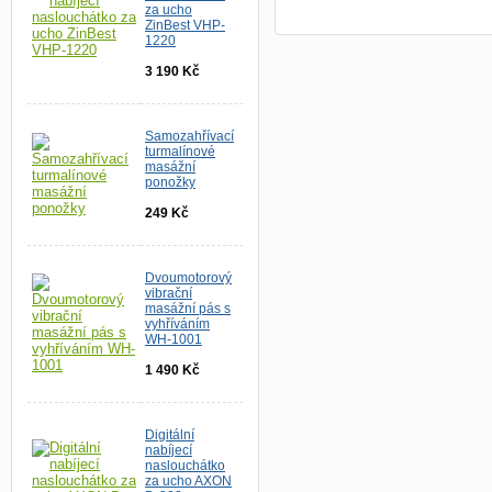
za ucho
ZinBest VHP-
1220
3 190 Kč
Samozahřívací
turmalínové
masážní
ponožky
249 Kč
Dvoumotorový
vibrační
masážní pás s
vyhříváním
WH-1001
1 490 Kč
Digitální
nabíjecí
naslouchátko
za ucho AXON