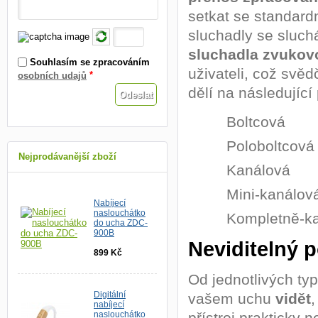
setkat se standar
sluchadly se sluc
sluchadla zvuko
Souhlasím se zpracováním
uživateli, což svědč
*
osobních udajů
dělí na následující
Boltcová
Poloboltcová
Nejprodávanější zboží
Kanálová
Mini-kanálov
Nabíjecí
naslouchátko
Kompletně-k
do ucha ZDC-
900B
Neviditelný 
899 Kč
Od jednotlivých typ
Digitální
vašem uchu
vidět
,
nabíjecí
přístroj prakticky 
naslouchátko