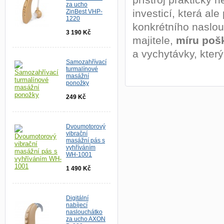
za ucho
investicí, která al
ZinBest VHP-
1220
konkrétního naslo
3 190 Kč
majitele,
míru poš
a vychytávky, který
Samozahřívací
turmalínové
masážní
ponožky
249 Kč
Dvoumotorový
vibrační
masážní pás s
vyhříváním
WH-1001
1 490 Kč
Digitální
nabíjecí
naslouchátko
za ucho AXON