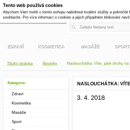
Tento web používá cookies
+420 721 222 322
Abychom Vám mohli v tomto eshopu nabídnout kvalitní služby a pokročilé 
Pracovní dny od 9 do 17 hodi
souhlasíte. Pro více informací o cookies a jejich případném blokování navš
ZDRAVÍ
KOSMETIKA
MASÁŽE
SPORT
Titulní stránka
Novinky
Naslouchátka: Víte, jaké druhy na 
Kategorie:
NASLOUCHÁTKA: VÍTE
Zdraví
3. 4. 2018
Kosmetika
Masáže
Sport