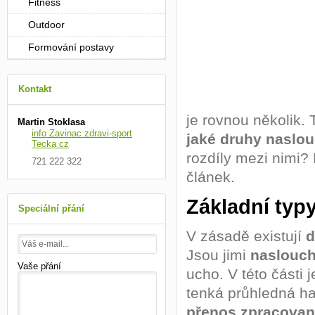
Fitness
Outdoor
Formování postavy
Kontakt
je rovnou několik. 
Martin Stoklasa
info Zavinac zdravi-sport
jaké druhy naslo
Tecka cz
rozdíly mezi nimi?
721 222 322
článek.
Základní typ
Speciální přání
V zásadě existují
d
Jsou jimi
naslouch
Vaše přání
ucho. V této části 
tenká průhledná ha
přenos zpracovan