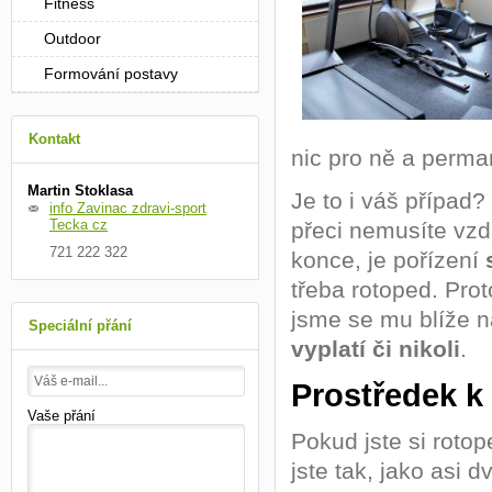
Fitness
Outdoor
Formování postavy
Kontakt
nic pro ně a perma
Martin Stoklasa
Je to i váš případ?
info Zavinac zdravi-sport
Tecka cz
přeci nemusíte vzd
721 222 322
konce, je pořízení
třeba rotoped. Prot
jsme se mu blíže na
Speciální přání
vyplatí či nikoli
.
Prostředek k
Vaše přání
Pokud jste si rotop
jste tak, jako asi d