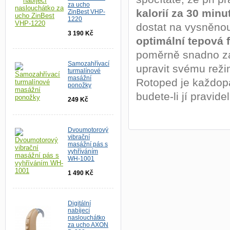
za ucho
kalorií za 30 minut
ZinBest VHP-
1220
dostat na vysněnou
3 190 Kč
optimální tepová 
poměrně snadno za
Samozahřívací
upravit svému rež
turmalínové
masážní
Rotoped je každopá
ponožky
budete-li jí pravid
249 Kč
Dvoumotorový
vibrační
masážní pás s
vyhříváním
WH-1001
1 490 Kč
Digitální
nabíjecí
naslouchátko
za ucho AXON