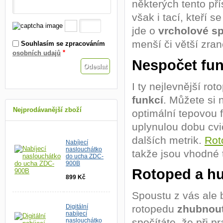
některých tento pří
však i tací, kteří s
jde o
vrcholové s
menší či větší zra
Souhlasím se zpracováním
*
osobních udajů
Nespočet fun
I ty nejlevnější r
funkcí
. Můžete si n
Nejprodávanější zboží
optimální tepovou 
uplynulou dobu cvi
dalších metrik.
Rot
Nabíjecí
naslouchátko
takže jsou vhodné 
do ucha ZDC-
900B
Rotoped a hu
899 Kč
Spoustu z vás ale 
rotopedu
zhubnou
Digitální
nabíjecí
spočítáte, že při p
naslouchátko