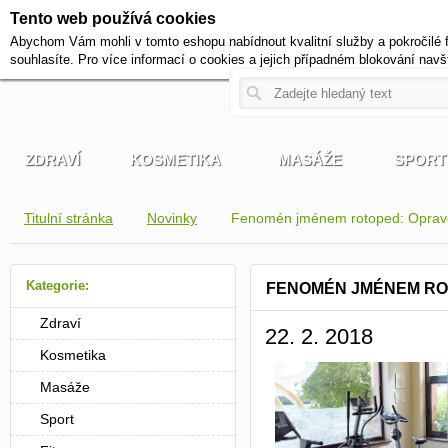
Tento web používá cookies
+420 721 222 322
Abychom Vám mohli v tomto eshopu nabídnout kvalitní služby a pokročilé 
Pracovní dny od 9 do 17 hodi
souhlasíte. Pro více informací o cookies a jejich případném blokování navš
ZDRAVÍ
KOSMETIKA
MASÁŽE
SPORT
Titulní stránka
Novinky
Fenomén jménem rotoped: Opravdu
Kategorie:
FENOMÉN JMÉNEM ROT
Zdraví
22. 2. 2018
Kosmetika
Masáže
Sport