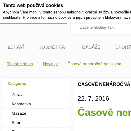
Tento web používá cookies
+420 721 222 322
Abychom Vám mohli v tomto eshopu nabídnout kvalitní služby a pokročilé 
Pracovní dny od 9 do 17 hodi
souhlasíte. Pro více informací o cookies a jejich případném blokování navš
ZDRAVÍ
KOSMETIKA
MASÁŽE
SPORT
Titulní stránka
Novinky
Časově nenáročná posilovna
Kategorie:
ČASOVĚ NENÁROČNÁ
Zdraví
22. 7. 2016
Kosmetika
Časově ne
Masáže
Sport