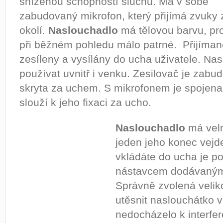
sníženou schopností sluchu. Má v sobě
zabudovaný mikrofon, který přijímá zvuky 
okolí.
Naslouchadlo
má tělovou barvu, pro
při běžném pohledu málo patrné. Přijímané
zesíleny a vysílány do ucha uživatele. N
používat uvnitř i venku. Zesilovač je zabud
skryta za uchem. S mikrofonem je spojena 
slouží k jeho fixaci za ucho.
Naslouchadlo
má velm
jeden jeho konec vejd
vkládáte do ucha je p
nástavcem dodávaným 
Správně zvolená velik
utěsnit naslouchátko 
nedocházelo k interfe