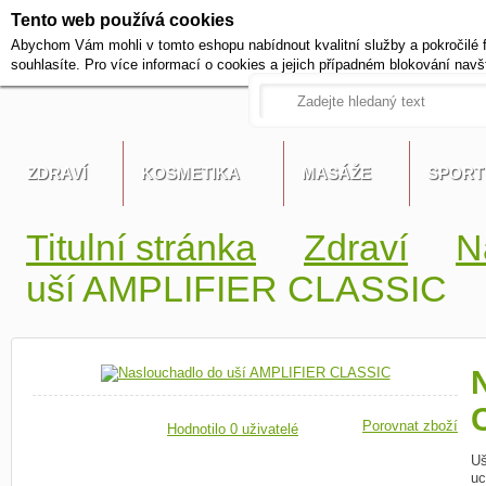
Tento web používá cookies
+420 721 222 322
Abychom Vám mohli v tomto eshopu nabídnout kvalitní služby a pokročilé 
Pracovní dny od 9 do 17 hodi
souhlasíte. Pro více informací o cookies a jejich případném blokování navš
ZDRAVÍ
KOSMETIKA
MASÁŽE
SPORT
Titulní stránka
Zdraví
N
uší AMPLIFIER CLASSIC
Porovnat zboží
Hodnotilo 0 uživatelé
U
uc