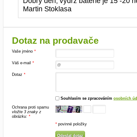
Dobrý den, výdrž baterie je 15 -20 
Martin Stoklasa
Dotaz na prodavače
Vaše jméno
*
Váš e-mail
*
Dotaz
*
Souhlasím se zpracováním
osobních úd
Ochrana proti spamu
vložte 3 znaky z
obrázku:
*
*
povinné položky