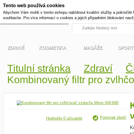
Tento web používá cookies
+420 721 222 322
Abychom Vám mohli v tomto eshopu nabídnout kvalitní služby a pokročilé 
Pracovní dny od 9 do 17 hodi
souhlasíte. Pro více informací o cookies a jejich případném blokování navš
ZDRAVÍ
KOSMETIKA
MASÁŽE
SPORT
Titulní stránka
Zdraví
Č
Kombinovaný filtr pro zvlh
Porovnat zboží
Hodnotilo 0 uživatelé
K
v