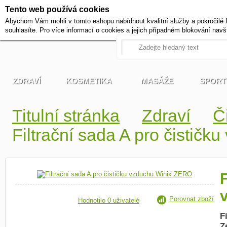
Tento web používá cookies
+420 721 222 322
Abychom Vám mohli v tomto eshopu nabídnout kvalitní služby a pokročilé 
Pracovní dny od 9 do 17 hodi
souhlasíte. Pro více informací o cookies a jejich případném blokování navš
ZDRAVÍ
KOSMETIKA
MASÁŽE
SPORT
Titulní stránka
Zdraví
Č
Filtrační sada A pro čistič
F
Porovnat zboží
Hodnotilo 0 uživatelé
F
Z