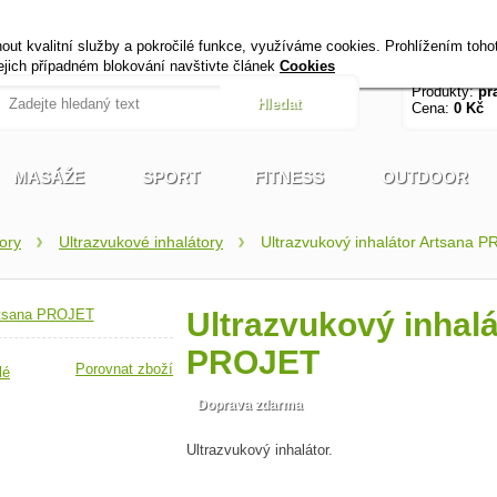
+420 721 222 322
Úvod
Kontak
t kvalitní služby a pokročilé funkce, využíváme cookies. Prohlížením toho
Pracovní dny od 9 do 17 hodin
jejich případném blokování navštivte článek
Cookies
Produkty:
pr
Cena:
0 Kč
MASÁŽE
SPORT
FITNESS
OUTDOOR
tory
Ultrazvukové inhalátory
Ultrazvukový inhalátor Artsana 
Ultrazvukový inhalá
PROJET
Porovnat zboží
lé
Doprava zdarma
Ultrazvukový inhalátor.