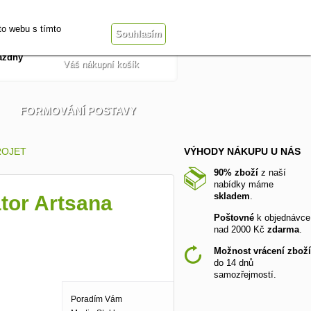
Přihlásit se
t
Obchodní podmínky
to webu s tímto
Souhlasím
ázdný
Váš nákupní košík
FORMOVÁNÍ POSTAVY
PROJET
VÝHODY NÁKUPU U NÁS
90% zboží
z naší
nabídky máme
skladem
.
tor Artsana
Poštovné
k objednávce
nad 2000 Kč
zdarma
.
Možnost vrácení zboží
do 14 dnů
samozřejmostí.
Poradím Vám