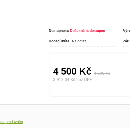
Dostupnost:
Dočasně nedostupné
Výr
Dodací lhůta:
Na dotaz
Zár
4 500 Kč
4 500 Kč
3 913,04 Kč bez DPH
 na prodavače