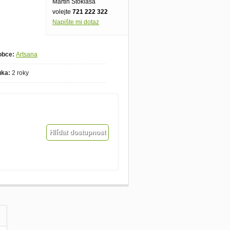
Martin Stoklasa
volejte
721 222 322
Napište mi dotaz
obce:
Artsana
uka:
2 roky
Hlídat dostupnost