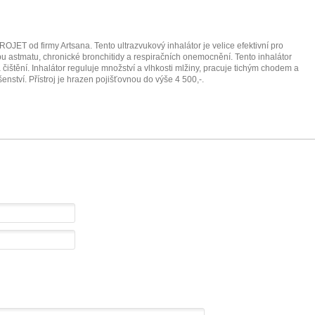
OJET od firmy Artsana. Tento ultrazvukový inhalátor je velice efektivní pro
čbu astmatu, chronické bronchitidy a respiračních onemocnění. Tento inhalátor
štění. Inhalátor reguluje množství a vlhkosti mlžiny, pracuje tichým chodem a
nství. Přístroj je hrazen pojišťovnou do výše 4 500,-.