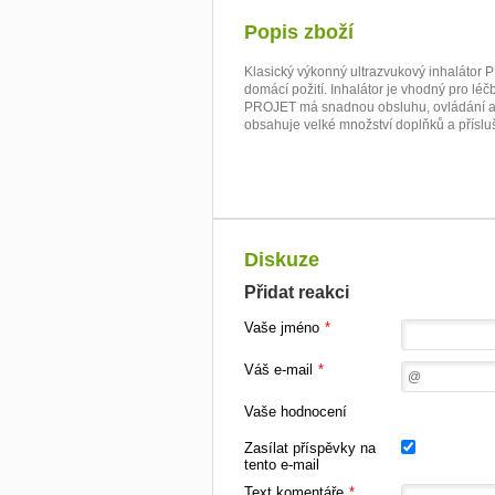
Popis zboží
Klasický výkonný ultrazvukový inhalátor PR
domácí požití. Inhalátor je vhodný pro lé
PROJET má snadnou obsluhu, ovládání a či
obsahuje velké množství doplňků a přísluše
Diskuze
Přidat reakci
Vaše jméno
*
Váš e-mail
*
Vaše hodnocení
Zasílat příspěvky na
tento e-mail
Text komentáře
*