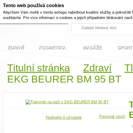
Tento web používá cookies
+420 721 222 322
Abychom Vám mohli v tomto eshopu nabídnout kvalitní služby a pokročilé 
Pracovní dny od 9 do 17 hodi
souhlasíte. Pro více informací o cookies a jejich případném blokování navš
ZDRAVÍ
KOSMETIKA
MASÁŽE
SPORT
Titulní stránka
Zdraví
T
EKG BEURER BM 95 BT
Porovnat zboží
Hodnotilo 0 uživatelé