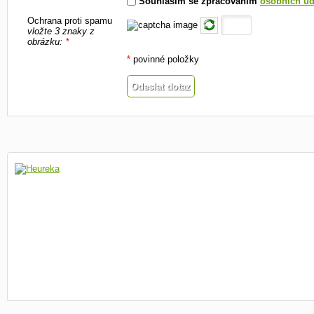
Souhlasím se zpracováním
osobních úd
Ochrana proti spamu
vložte 3 znaky z
obrázku:
*
*
povinné položky