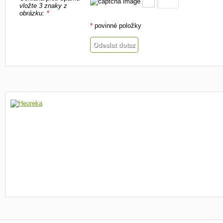
vložte 3 znaky z
obrázku:
*
*
povinné položky