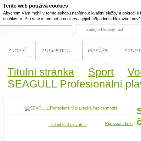
Tento web používá cookies
+420 721 222 322
Abychom Vám mohli v tomto eshopu nabídnout kvalitní služby a pokročilé 
Pracovní dny od 9 do 17 hodi
souhlasíte. Pro více informací o cookies a jejich případném blokování navš
ZDRAVÍ
KOSMETIKA
MASÁŽE
SPORT
Titulní stránka
Sport
Vo
SEAGULL Profesionální pla
Porovnat zboží
Hodnotilo 0 uživatelé