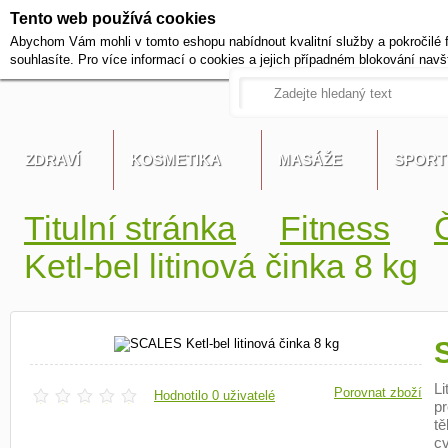
Tento web používá cookies
+420 721 222 322
Abychom Vám mohli v tomto eshopu nabídnout kvalitní služby a pokročilé 
Pracovní dny od 9 do 17 hodi
souhlasíte. Pro více informací o cookies a jejich případném blokování navš
ZDRAVÍ
KOSMETIKA
MASÁŽE
SPORT
Titulní stránka
Fitness
Ketl-bel litinová činka 8 kg
Li
Porovnat zboží
Hodnotilo 0 uživatelé
pr
tě
cv