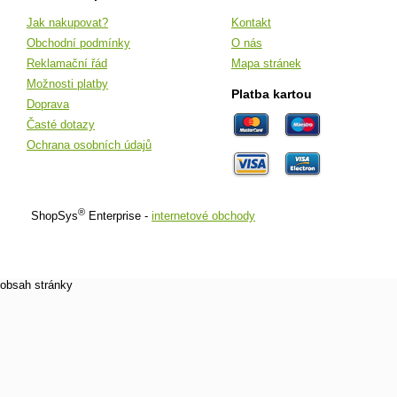
Jak nakupovat?
Kontakt
Obchodní podmínky
O nás
Reklamační řád
Mapa stránek
Možnosti platby
Platba kartou
Doprava
Časté dotazy
Ochrana osobních údajů
®
ShopSys
Enterprise -
internetové obchody
obsah stránky