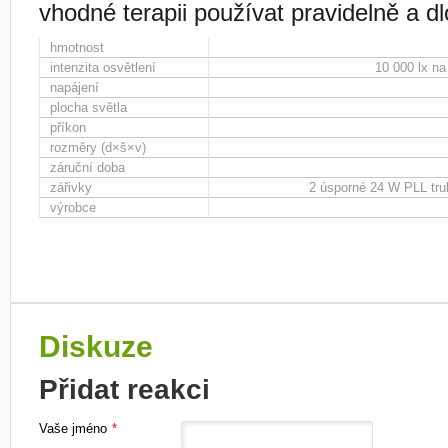
vhodné terapii používat pravidelně a d
hmotnost
intenzita osvětlení
10 000 lx n
napájení
plocha světla
příkon
rozměry (d×š×v)
záruční doba
zářivky
2 úsporné 24 W PLL tru
výrobce
Diskuze
Přidat reakci
Vaše jméno
*