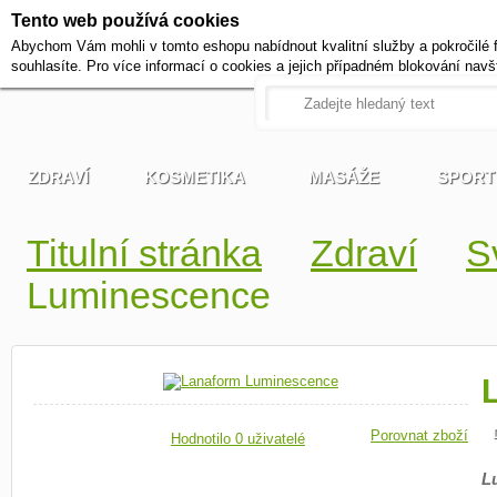
Tento web používá cookies
+420 721 222 322
Abychom Vám mohli v tomto eshopu nabídnout kvalitní služby a pokročilé 
Pracovní dny od 9 do 17 hodi
souhlasíte. Pro více informací o cookies a jejich případném blokování navš
ZDRAVÍ
KOSMETIKA
MASÁŽE
SPORT
Titulní stránka
Zdraví
S
Luminescence
Porovnat zboží
Hodnotilo 0 uživatelé
L