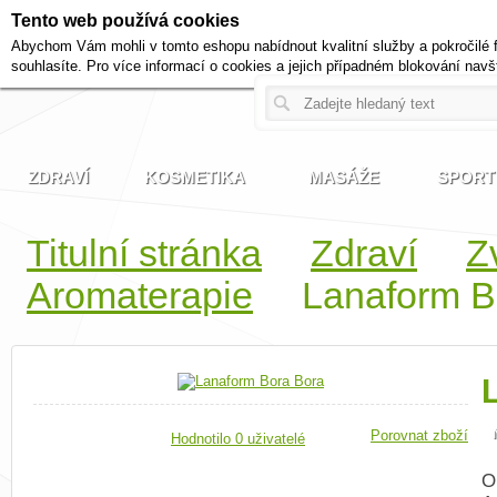
Tento web používá cookies
+420 721 222 322
Abychom Vám mohli v tomto eshopu nabídnout kvalitní služby a pokročilé 
Pracovní dny od 9 do 17 hodi
souhlasíte. Pro více informací o cookies a jejich případném blokování navš
ZDRAVÍ
KOSMETIKA
MASÁŽE
SPORT
Titulní stránka
Zdraví
Z
Aromaterapie
Lanaform B
Porovnat zboží
Hodnotilo 0 uživatelé
O