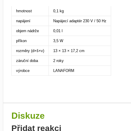
hmotnost
0,1 kg
napájení
Napájecí adaptér 230 V / 50 Hz
objem nádrže
0,01 l
příkon
3,5 W
rozměry (d×š×v)
13 × 13 × 17,2 cm
záruční doba
2 roky
výrobce
LANAFORM
Diskuze
Přidat reakci