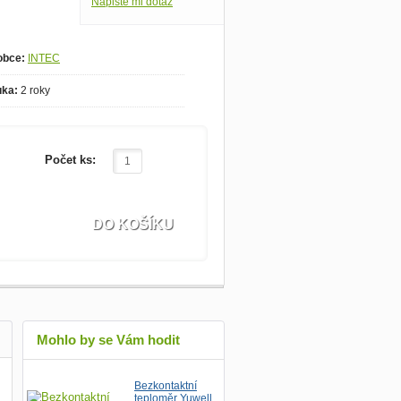
Napište mi dotaz
obce:
INTEC
uka:
2 roky
Počet ks:
Mohlo by se Vám hodit
Bezkontaktní
teploměr Yuwell