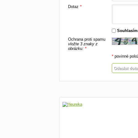
Dotaz
*
Souhlasím
Ochrana proti spamu
vložte 3 znaky z
obrázku:
*
*
povinné polo