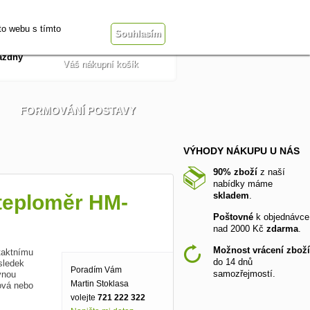
Přihlásit se
t
Obchodní podmínky
to webu s tímto
Souhlasím
ázdný
Váš nákupní košík
FORMOVÁNÍ POSTAVY
VÝHODY NÁKUPU U NÁS
90% zboží
z naší
nabídky máme
skladem
.
 teploměr HM-
Poštovné
k objednávce
nad 2000 Kč
zdarma
.
Možnost vrácení zboží
ntaktnímu
do 14 dnů
sledek
Poradím Vám
samozřejmostí.
vnou
Martin Stoklasa
žová nebo
volejte
721 222 322