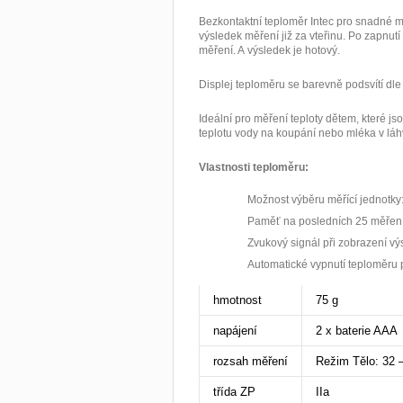
Bezkontaktní teploměr Intec pro snadné měř
výsledek měření již za vteřinu. Po zapnutí
měření. A výsledek je hotový.
Displej teploměru se barevně podsvítí d
Ideální pro měření teploty dětem, které j
teplotu vody na koupání nebo mléka v láhv
Vlastnosti teploměru:
Možnost výběru měřící jednotky:
Paměť na posledních 25 měřen
Zvukový signál při zobrazení v
Automatické vypnutí teploměru 
hmotnost
75 g
napájení
2 x baterie AAA
rozsah měření
Režim Tělo: 32 
třída ZP
IIa