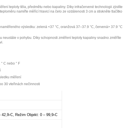
ení teploty těla, předmětu nebo kapaliny. Díky infračervené technologii zjistíte
 teploměru namiřte měřící hlavicí na čelo ze vzdálenosti 3 cm a stiskněte tlačítko
le naměřeného výsledku: zelená <37 °C, oranžová 37–37.9 °C, červená> 37.9 °C
sou neustále v pohybu. Díky schopnosti změření teploty kapaliny snadno změříte
i.
 ° C nebo ° F
í
ýsledku měření
po 30 vteřinách nečinnosti
– 42,9◦C, Režim Objekt: 0 – 99,9◦C