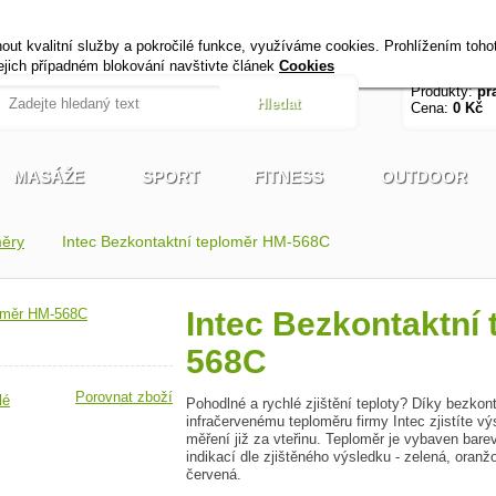
+420 721 222 322
Úvod
Kontak
t kvalitní služby a pokročilé funkce, využíváme cookies. Prohlížením toho
Pracovní dny od 9 do 17 hodin
jejich případném blokování navštivte článek
Cookies
Produkty:
pr
Cena:
0 Kč
MASÁŽE
SPORT
FITNESS
OUTDOOR
ěry
Intec Bezkontaktní teploměr HM-568C
Intec Bezkontaktní
568C
Porovnat zboží
lé
Pohodlné a rychlé zjištění teploty? Díky bezko
infračervenému teploměru firmy Intec zjistíte vý
měření již za vteřinu. Teploměr je vybaven bare
indikací dle zjištěného výsledku - zelená, oran
červená.