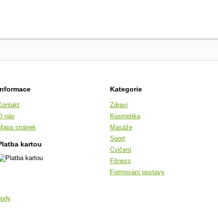
Informace
Kategorie
Kontakt
Zdraví
O nás
Kosmetika
Mapa stránek
Masáže
Sport
Platba kartou
Cvičení
Fitness
Formování postavy
hody