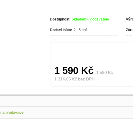
Dostupnost:
Skladem u dodavatele
Výr
Dodací lhůta:
2 - 5 dní
Zár
1 590 Kč
1 590 Kč
1 314,05 Kč bez DPH
 na prodavače