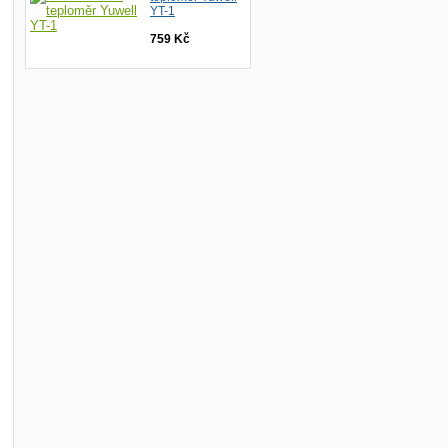
YT-1
759 Kč