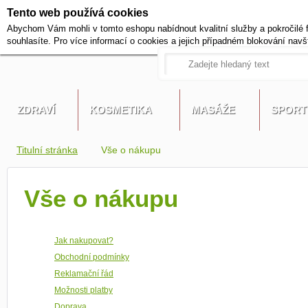
Tento web používá cookies
+420 721 222 322
Abychom Vám mohli v tomto eshopu nabídnout kvalitní služby a pokročilé 
Pracovní dny od 9 do 17 hodi
souhlasíte. Pro více informací o cookies a jejich případném blokování navš
ZDRAVÍ
KOSMETIKA
MASÁŽE
SPORT
Titulní stránka
Vše o nákupu
Vše o nákupu
Jak nakupovat?
Obchodní podmínky
Reklamační řád
Možnosti platby
Doprava