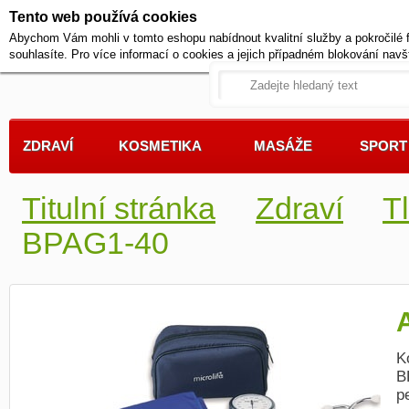
Tento web používá cookies
+420 721 222 322
Abychom Vám mohli v tomto eshopu nabídnout kvalitní služby a pokročilé 
Pracovní dny od 9 do 17 hodi
souhlasíte. Pro více informací o cookies a jejich případném blokování navš
ZDRAVÍ
KOSMETIKA
MASÁŽE
SPORT
Titulní stránka
Zdraví
T
BPAG1-40
K
B
p