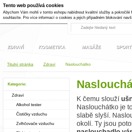
Tento web používá cookies
+420 721 222 322
Abychom Vám mohli v tomto eshopu nabídnout kvalitní služby a pokročilé 
Pracovní dny od 9 do 17 hodi
souhlasíte. Pro více informací o cookies a jejich případném blokování navš
ZDRAVÍ
KOSMETIKA
MASÁŽE
SPORT
Titulní stránka
Zdraví
Naslouchátko
Naslouchá
Kategorie:
Zdraví
K čemu slouží
ušn
Alkohol tester
Naslouchátko je to
slabě slyší. Naslo
Čističky vzduchu
okolí. Ty jsou pot
Zvlhčovače vzduchu
naslouchadlo vám