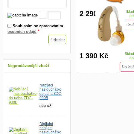
2 290 Kč
Skla
es
Souhlasím se zpracováním
*
osobních udajů
1 390 Kč
Skla
es
Nejprodávanější zboží
Nabíjecí
naslouchátko
do ucha ZDC-
900B
899 Kč
Digitální
nabíjecí
naslouchátko