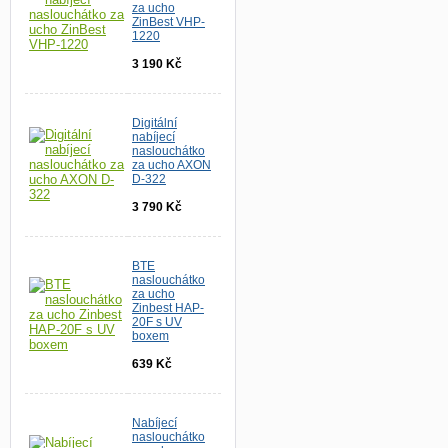
za ucho
ZinBest VHP-
1220
3 190 Kč
Digitální
nabíjecí
naslouchátko
za ucho AXON
D-322
3 790 Kč
BTE
naslouchátko
za ucho
Zinbest HAP-
20F s UV
boxem
639 Kč
Nabíjecí
naslouchátko