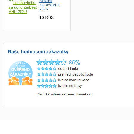
za ucho
ZinBest VHP-
202R
1 390 Kč