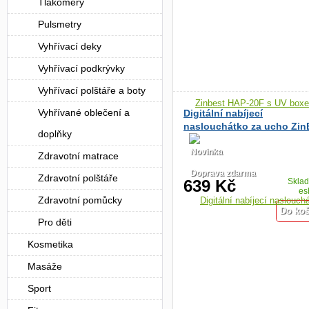
Tlakoměry
Pulsmetry
Vyhřívací deky
Vyhřívací podkrývky
Vyhřívací polštáře a boty
Vyhřívané oblečení a
Digitální nabíjecí
naslouchátko za ucho Zin
doplňky
VHP-1220
Novinka
Zdravotní matrace
Doprava zdarma
Zdravotní polštáře
639 Kč
Skla
es
Zdravotní pomůcky
Pro děti
Kosmetika
Masáže
Sport