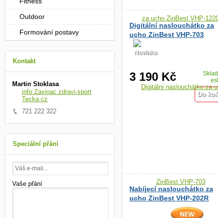
Fitness
Outdoor
Digitální naslouchátko za
Formování postavy
ucho ZinBest VHP-703
Novinka
Kontakt
3 190 Kč
Skla
es
Martin Stoklasa
info Zavinac zdravi-sport
Tecka cz
721 222 322
Speciální přání
Vaše přání
Nabíjecí naslouchátko za
ucho ZinBest VHP-202R