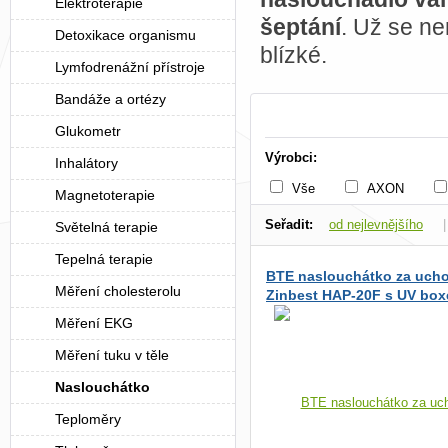
Elektroterapie
šeptání
. Už se ne
Detoxikace organismu
blízké.
Lymfodrenážní přístroje
Bandáže a ortézy
Glukometr
Výrobci:
Inhalátory
Vše
AXON
Magnetoterapie
Seřadit:
od nejlevnějšího
Světelná terapie
Tepelná terapie
dle dostupnosti
BTE naslouchátko za uch
Měření cholesterolu
Zinbest HAP-20F s UV bo
Měření EKG
Měření tuku v těle
Naslouchátko
Teploměry