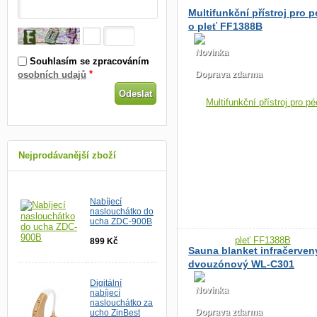
Multifunkční přístroj pro p
o pleť FF1388B
Novinka
Souhlasím se zpracováním
*
osobních udajů
Doprava zdarma
Nejprodávanější zboží
Nabíjecí
naslouchátko do
ucha ZDC-900B
899 Kč
Sauna blanket infračerven
dvouzónový WL-C301
Digitální
Novinka
nabíjecí
naslouchátko za
Doprava zdarma
ucho ZinBest