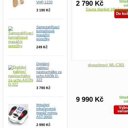
2 790 Kč
Skla
VHP-1220
es
3 190 Kč
Samozahřívací
turmalínové
masážní
ponožky
249 Kč
Digitální
nabíjecí
naslouchátko za
ucho AXON D-
322
3 790 Kč
9 990 Kč
Skla
es
Impulsní
Vybr
infračervená
varia
masáž nohou
AST-300D
2 990 Kč