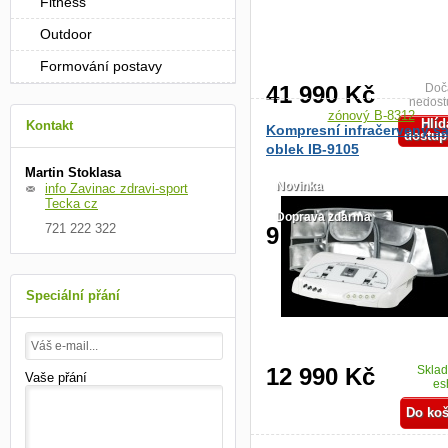
Fitness
Outdoor
Formování postavy
41 990 Kč
Doč
nedost
Hlíd
Kontakt
Kompresní infračervený s
dostup
oblek IB-9105
Martin Stoklasa
Novinka
info Zavinac zdravi-sport
Tecka cz
Doprava zdarma
721 222 322
9 990 Kč
Skla
es
Speciální přání
12 990 Kč
Skla
Vaše přání
es