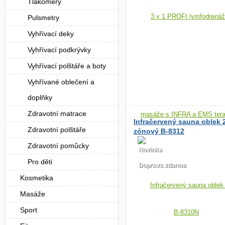
Tlakoměry
Pulsmetry
Vyhřívací deky
Vyhřívací podkrývky
Vyhřívací polštáře a boty
Vyhřívané oblečení a
doplňky
Zdravotní matrace
Infračervený sauna oblek 
Zdravotní polštáře
zónový B-8312
Zdravotní pomůcky
Novinka
Pro děti
Doprava zdarma
Kosmetika
Masáže
Sport