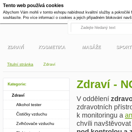
Tento web používá cookies
+420 721 222 322
Abychom Vám mohli v tomto eshopu nabídnout kvalitní služby a pokročilé 
Pracovní dny od 9 do 17 hodi
souhlasíte. Pro více informací o cookies a jejich případném blokování navš
ZDRAVÍ
KOSMETIKA
MASÁŽE
SPORT
Titulní stránka
Zdraví
Zdraví - 
Kategorie:
Zdraví
V oddělení
zdravo
Alkohol tester
zdravotních přístr
k monitoringu a
an
Čističky vzduchu
chvíli navštěvovat
Zvlhčovače vzduchu
pod kontrolou a 