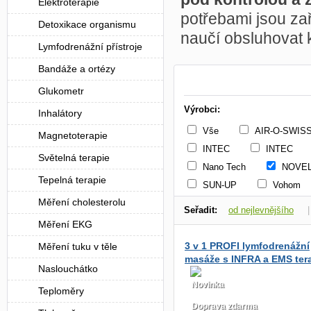
Elektroterapie
potřebami jsou z
Detoxikace organismu
naučí obsluhovat 
Lymfodrenážní přístroje
Bandáže a ortézy
Glukometr
Výrobci:
Inhalátory
Vše
AIR-O-SWIS
Magnetoterapie
INTEC
INTEC
Světelná terapie
Nano Tech
NOVE
Tepelná terapie
SUN-UP
Vohom
Měření cholesterolu
Seřadit:
od nejlevnějšího
Měření EKG
dle dostupnosti
3 v 1 PROFI lymfodrenážní
Měření tuku v těle
masáže s INFRA a EMS tera
Naslouchátko
B-8310N
Novinka
Teploměry
Doprava zdarma