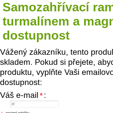
Samozahřívací ram
turmalínem a magne
dostupnost
Vážený zákazníku, tento produk
skladem. Pokud si přejete, ab
produktu, vyplňte Vaši emailovo
dostupnost:
Váš e-mail
:
*
- povinné položky